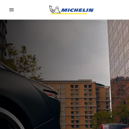
Go to page content
Go to page navigation