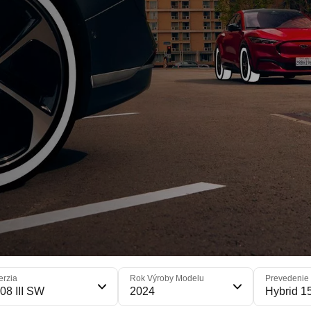
erzia
Rok Výroby Modelu
Prevedenie
08 III SW
2024
Hybrid 1