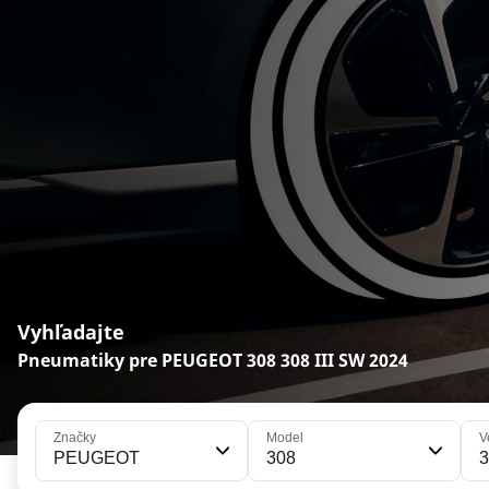
Vyhľadajte
Pneumatiky pre PEUGEOT 308 308 III SW 2024
Značky
Model
V
PEUGEOT
308
3