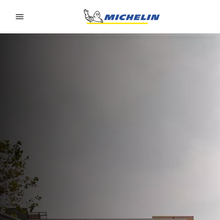
Go to page content
Go to page navigation