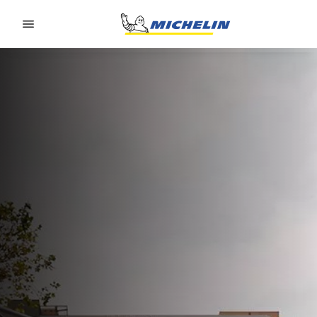
Go to page content
Go to page navigation