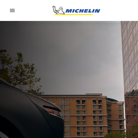
Go to page content
Go to page navigation