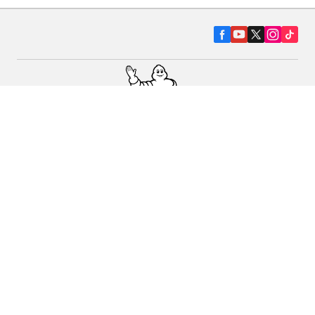
Pneumatiky pre osobné vozidlá, suv a
dodávky
Predajcov
Asistencia