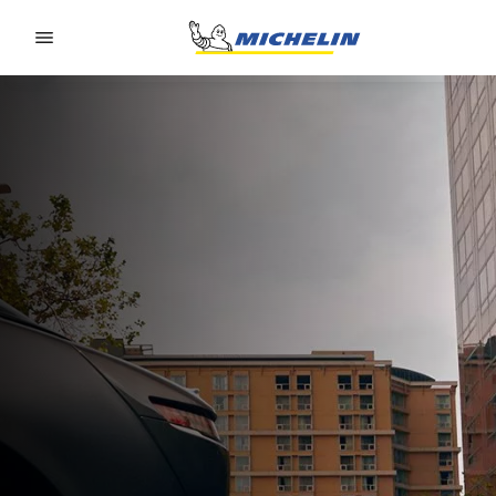
Go to page content
Go to page navigation