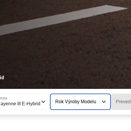
id
erzia
Rok Výroby Modelu
Preved
ayenne III E-Hybrid