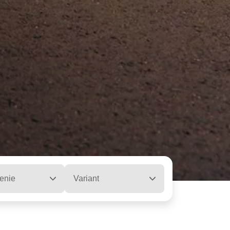
enie
Variant