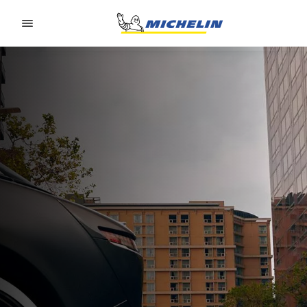
Go to page content
Go to page navigation