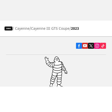
/
Cayenne
Cayenne III GTS Coupe
2023
Pneumatiky pre osobné vozidlá, suv a
dodávky