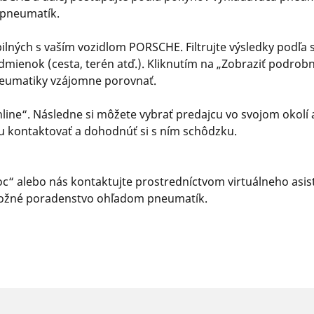
 pneumatík.
ch s vaším vozidlom PORSCHE. Filtrujte výsledky podľa sv
ienok (cesta, terén atď.). Kliknutím na „Zobraziť podrobno
pneumatiky vzájomne porovnať.
nline“. Následne si môžete vybrať predajcu vo svojom okolí
u kontaktovať a dohodnúť si s ním schôdzku.
“ alebo nás kontaktujte prostredníctvom virtuálneho asiste
e možné poradenstvo ohľadom pneumatík.