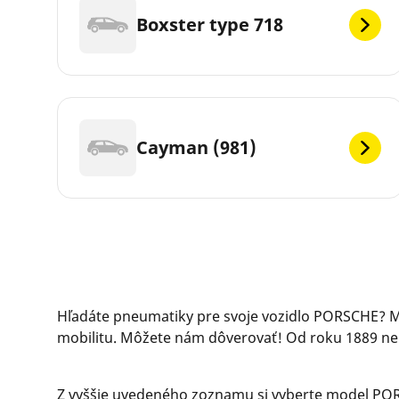
Boxster type 718
Cayman (981)
Hľadáte pneumatiky pre svoje vozidlo PORSCHE? M
mobilitu. Môžete nám dôverovať! Od roku 1889 nepr
Z vyššie uvedeného zoznamu si vyberte model POR