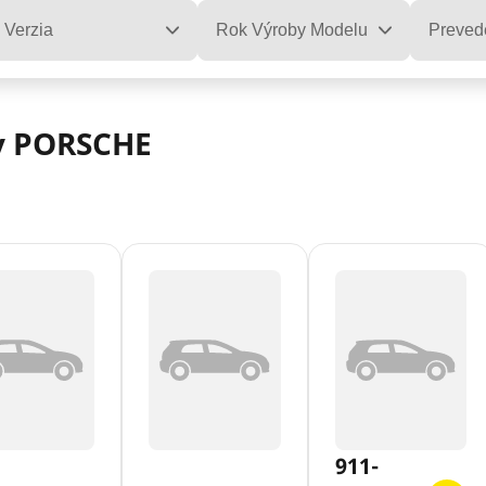
Verzia
Rok Výroby Modelu
Preved
y PORSCHE
911-