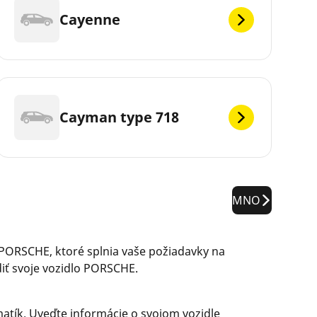
Cayenne
Cayman type 718
MNO
PORSCHE, ktoré splnia vaše požiadavky na
diť svoje vozidlo PORSCHE.
tík. Uveďte informácie o svojom vozidle