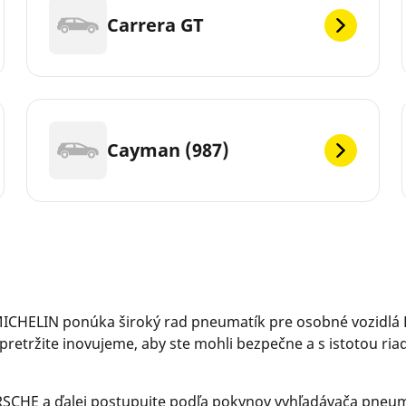
Carrera GT
Cayman (987)
ICHELIN ponúka široký rad pneumatík pre osobné vozidlá 
etržite inovujeme, aby ste mohli bezpečne a s istotou ria
SCHE a ďalej postupujte podľa pokynov vyhľadávača pneuma