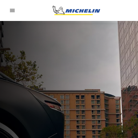
Go to page content
Go to page navigation