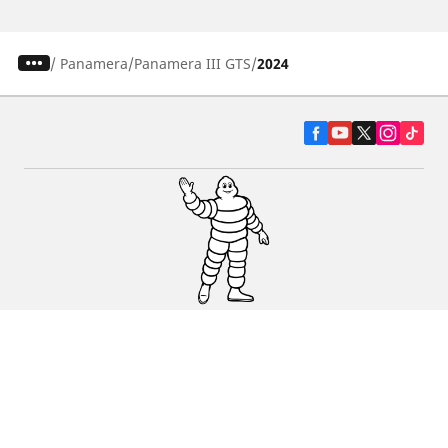
/
Panamera
Panamera III GTS
2024
Pneumatiky pre osobné vozidlá, suv a
dodávky
Predajcov