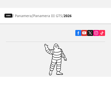
/
Panamera
Panamera III GTS
2026
Pneumatiky pre osobné vozidlá, suv a
dodávky
Predajcov