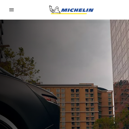
Go to page content
Go to page navigation