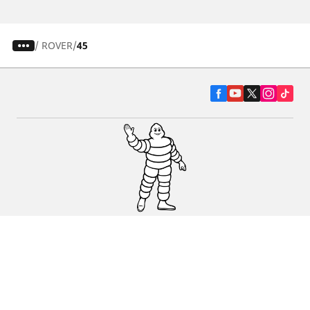
/
ROVER
45
Pneumatiky pre osobné vozidlá, suv a
dodávky
Predajcov