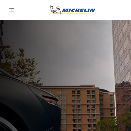
Go to page content
Go to page navigation