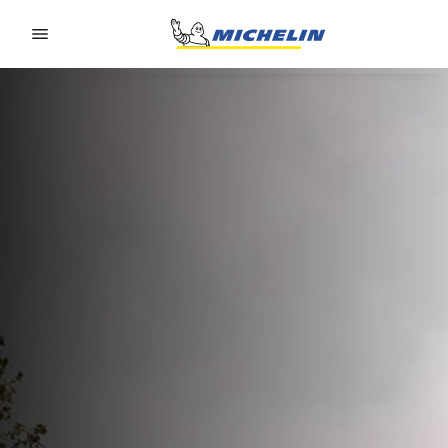
Go to page content
Go to page navigation