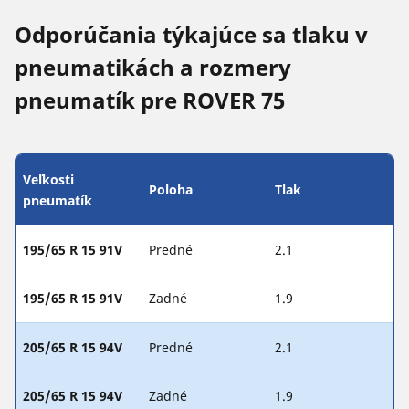
Odporúčania týkajúce sa tlaku v
pneumatikách a rozmery
pneumatík pre ROVER 75
Veľkosti
Poloha
Tlak
pneumatík
195/65 R 15 91V
Predné
2.1
195/65 R 15 91V
Zadné
1.9
205/65 R 15 94V
Predné
2.1
205/65 R 15 94V
Zadné
1.9