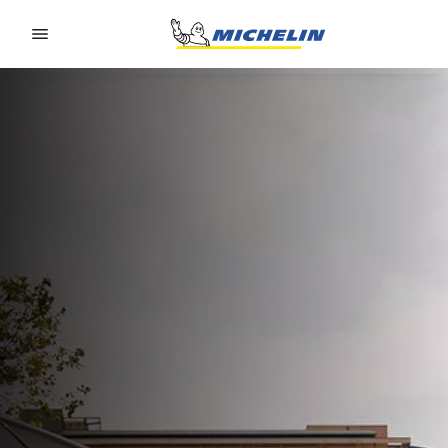
Go to page content
Go to page navigation