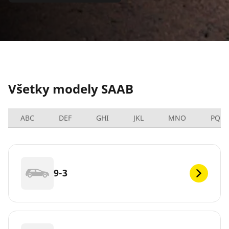
Všetky modely SAAB
ABC
DEF
GHI
JKL
MNO
PQRS
9-3