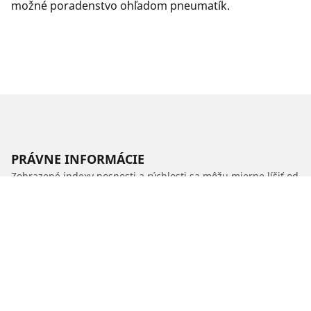
možné poradenstvo ohľadom pneumatík.
PRÁVNE INFORMÁCIE
Zobrazené indexy nosnosti a rýchlosti sa môžu mierne líšiť od
originálneho rozmeru uvedeného na štítku vozidla. Váš
predajca pneumatík je vám schopný ako kvalifikovaný
odborník poradiť:
1. Informuje vás, ak sa index nosnosti alebo rýchlosti nových
pneumatík líši od originálnych pneumatík.
2. Stanoví, či je potrebné upraviť tlak hustenia pre ponúknutý
alternatívny rozmer.