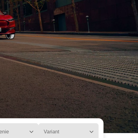
enie
Variant