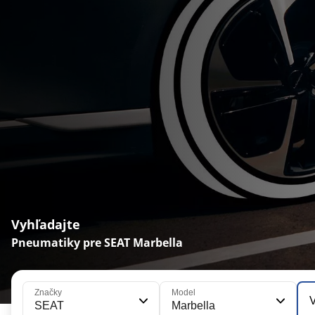
Vyhľadajte
Pneumatiky pre SEAT Marbella
Značky
Model
V
SEAT
Marbella