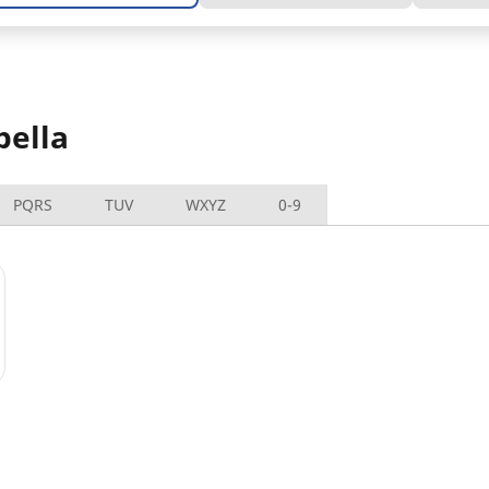
bella
PQRS
TUV
WXYZ
0-9