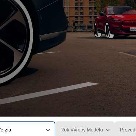
erzia
Rok Výroby Modelu
Preved