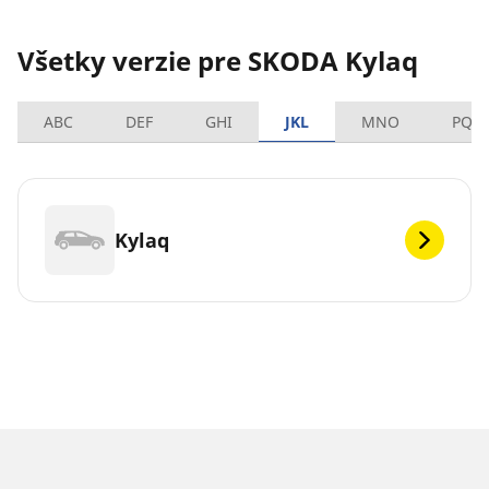
Všetky verzie pre SKODA Kylaq
ABC
DEF
GHI
JKL
MNO
PQR
Kylaq