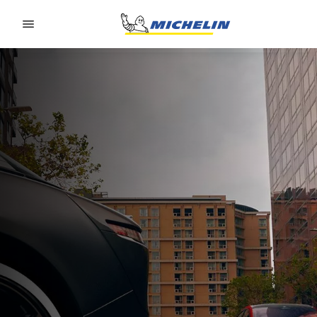
Go to page content
Go to page navigation