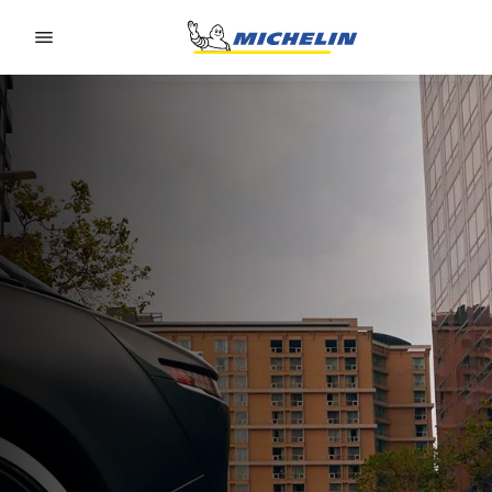
Go to page content
Go to page navigation