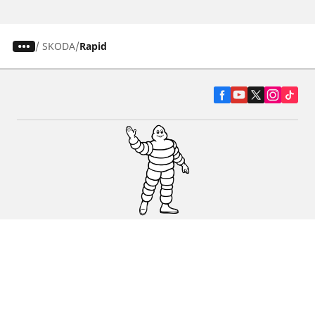
/
SKODA
Rapid
Pneumatiky pre osobné vozidlá, suv a
dodávky
Predajcov