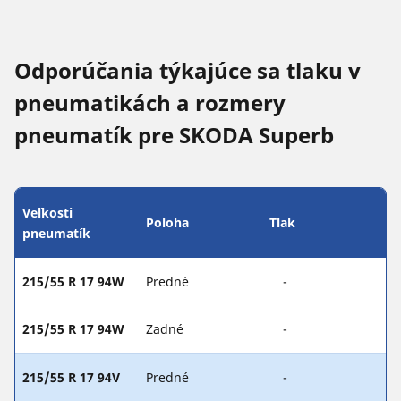
Odporúčania týkajúce sa tlaku v
pneumatikách a rozmery
pneumatík pre SKODA Superb
Veľkosti
Poloha
Tlak
pneumatík
215/55 R 17 94W
Predné
-
215/55 R 17 94W
Zadné
-
215/55 R 17 94V
Predné
-