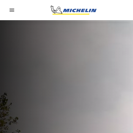
Go to page content
Go to page navigation