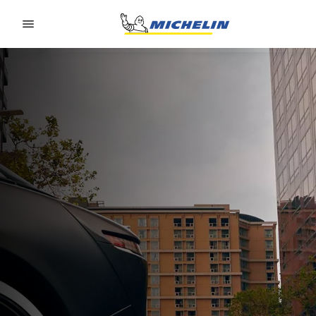
Go to page content
Go to page navigation