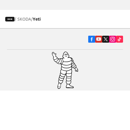
/
SKODA
Yeti
Pneumatiky pre osobné vozidlá, suv a
dodávky
Predajcov