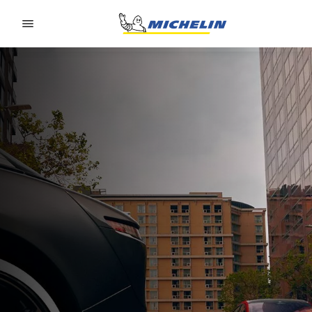
Go to page content
Go to page navigation