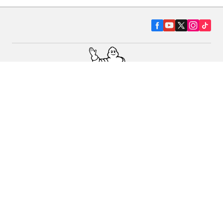
Pneumatiky pre osobné vozidlá, suv a
dodávky
Predajcov
Asistencia