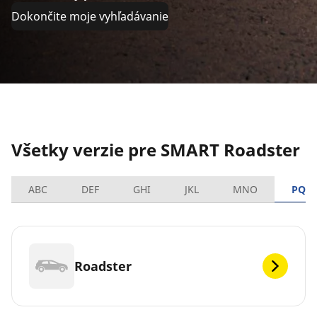
Dokončite moje vyhľadávanie
Všetky verzie pre SMART Roadster
ABC
DEF
GHI
JKL
MNO
PQR
Roadster