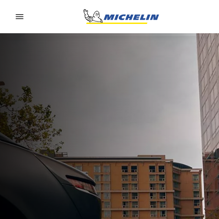
Go to page content
Go to page navigation