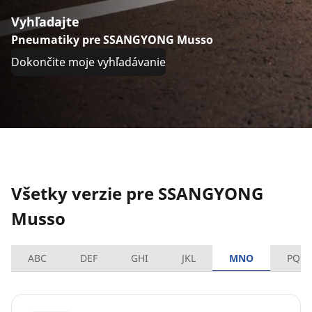
Vyhľadajte
Pneumatiky pre SSANGYONG Musso
Dokončite moje vyhľadávanie
Všetky verzie pre SSANGYONG
Musso
ABC
DEF
GHI
JKL
MNO
PQRS