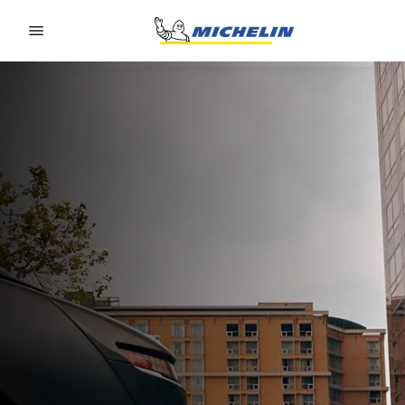
Go to page content
Go to page navigation