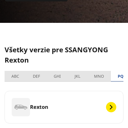
Všetky verzie pre SSANGYONG
Rexton
ABC
DEF
GHI
JKL
MNO
PQR
Rexton