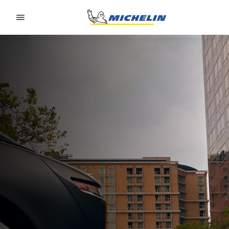
Go to page content
Go to page navigation