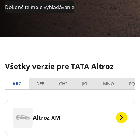
Dokončite moje vyhľadávanie
Všetky verzie pre TATA Altroz
ABC
DEF
GHI
JKL
MNO
PQR
Altroz XM