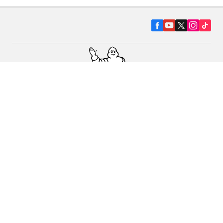
Pneumatiky pre osobné vozidlá, suv a
dodávky
Predajcov
Asistencia