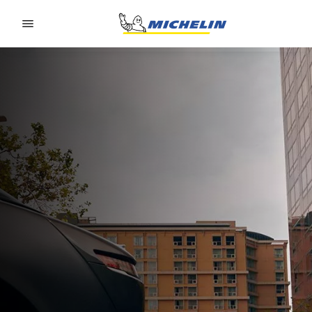
Go to page content
Go to page navigation