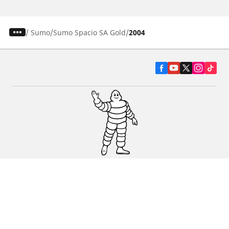
/
Sumo
Sumo Spacio SA Gold
2004
Pneumatiky pre osobné vozidlá, suv a
dodávky
Predajcov