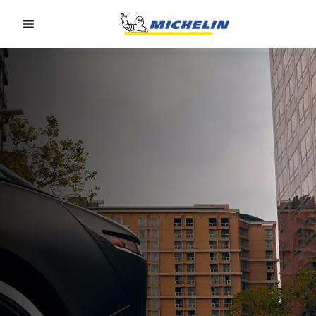
Go to page content
Go to page navigation