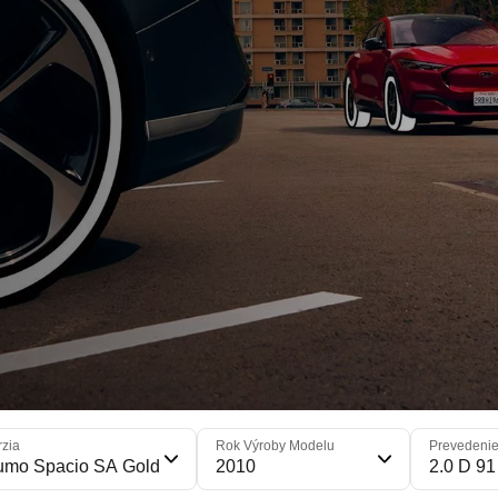
rzia
Rok Výroby Modelu
Prevedeni
umo Spacio SA Gold
2010
2.0 D 91