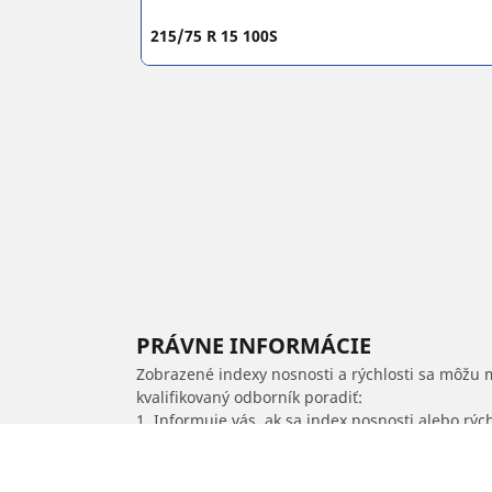
215/75 R 15 100S
PRÁVNE INFORMÁCIE
Zobrazené indexy nosnosti a rýchlosti sa môžu 
kvalifikovaný odborník poradiť:
1. Informuje vás, ak sa index nosnosti alebo rýc
2. Stanoví, či je potrebné upraviť tlak hustenia