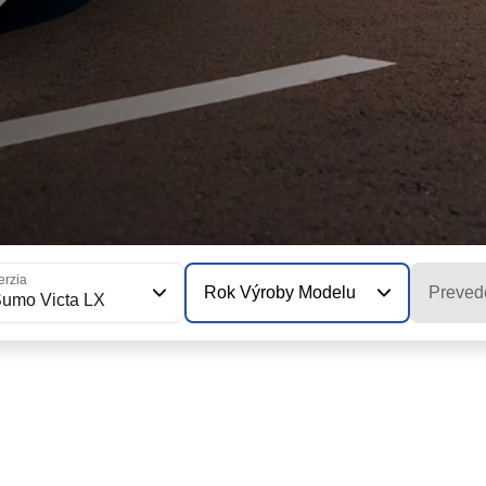
erzia
Rok Výroby Modelu
Preved
umo Victa LX