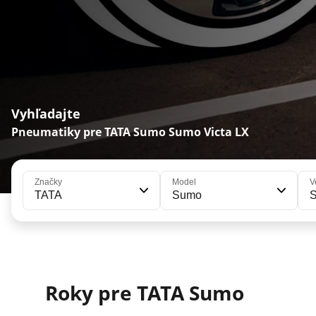
Vyhľadajte
Pneumatiky pre TATA Sumo Sumo Victa LX
Značky
Model
V
TATA
Sumo
S
Roky pre TATA Sumo