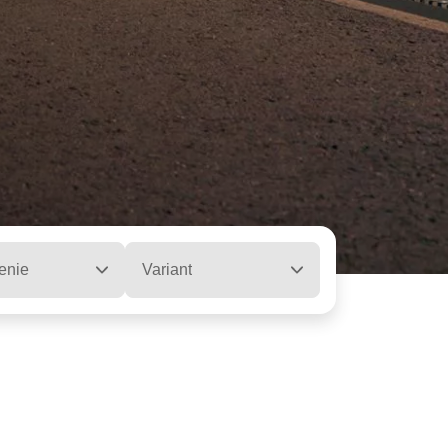
enie
Variant