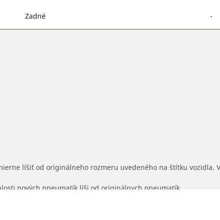
Zadné
-
mierne líšiť od originálneho rozmeru uvedeného na štítku vozidla.
hlosti nových pneumatík líši od originálnych pneumatík.
 pre ponúknutý alternatívny rozmer.