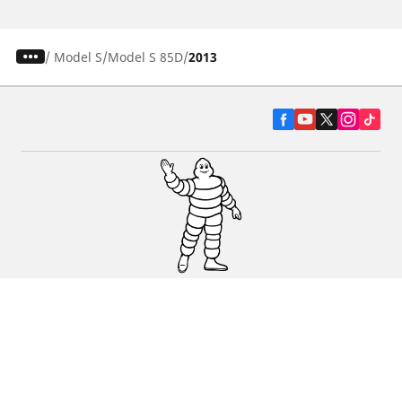
/
Model S
Model S 85D
2013
Pneumatiky pre osobné vozidlá, suv a
dodávky
Predajcov