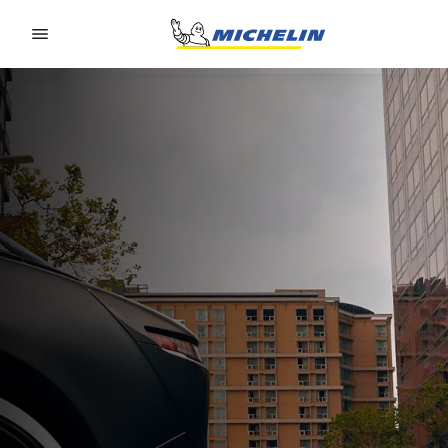
Go to page content
Go to page navigation