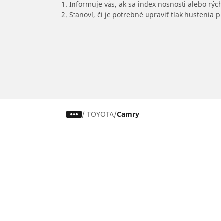
1. Informuje vás, ak sa index nosnosti alebo rýc
2. Stanoví, či je potrebné upraviť tlak hustenia
/
TOYOTA
Camry
Pneumatiky pre osobné vozidlá,
suv a dodávky
Nájdite si ideálnu pneumatiku
Prehliadajte podľa značiek áut