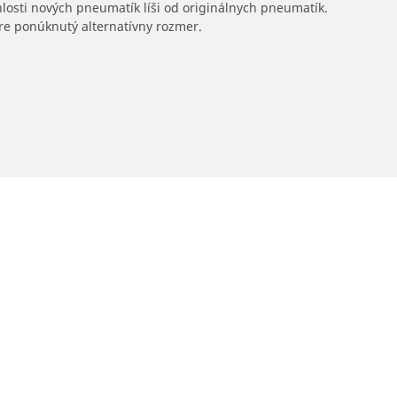
hlosti nových pneumatík líši od originálnych pneumatík.
 pre ponúknutý alternatívny rozmer.
Predajcov
Vaša konfigurácia
Vyhľadať predajcov pneumatík pre autá