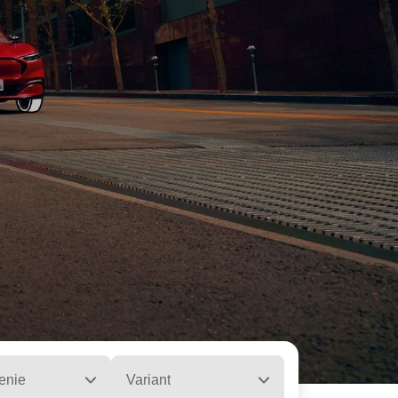
enie
Variant