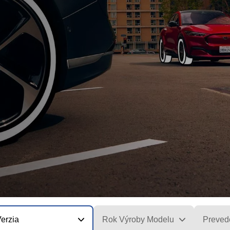
erzia
Rok Výroby Modelu
Preved