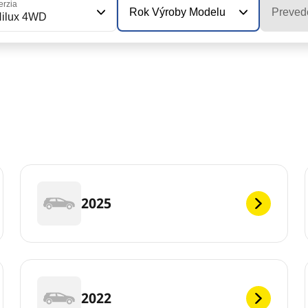
erzia
Rok Výroby Modelu
Preved
ilux 4WD
2025
2022