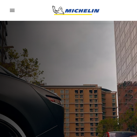
Go to page content
Go to page navigation