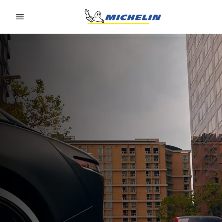
Go to page content
Go to page navigation