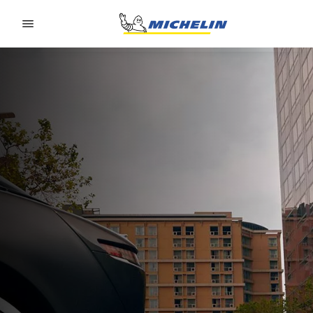
Go to page content
Go to page navigation