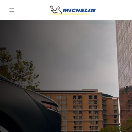
Go to page content
Go to page navigation