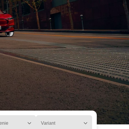
enie
Variant