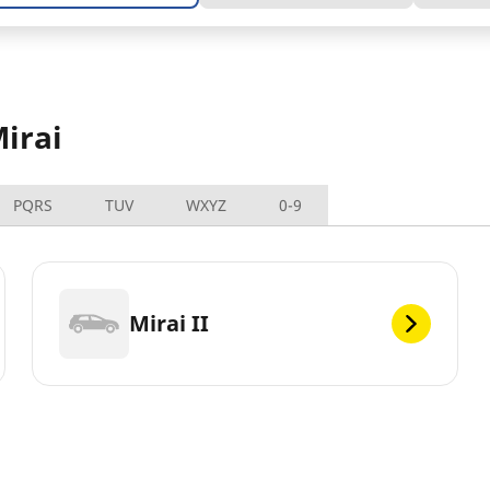
irai
PQRS
TUV
WXYZ
0-9
Mirai II