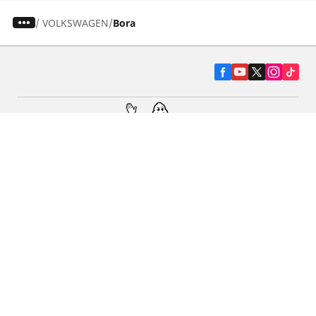
/
VOLKSWAGEN
Bora
Pneumatiky pre osobné vozidlá, suv a
dodávky
Predajcov
Asistencia