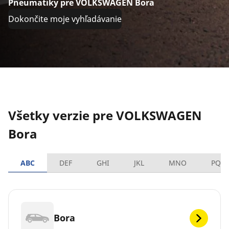
Pneumatiky pre VOLKSWAGEN Bora
Dokončite moje vyhľadávanie
Všetky verzie pre VOLKSWAGEN
Bora
ABC
DEF
GHI
JKL
MNO
PQR
Bora