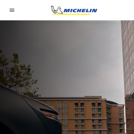
Go to page content
Go to page navigation