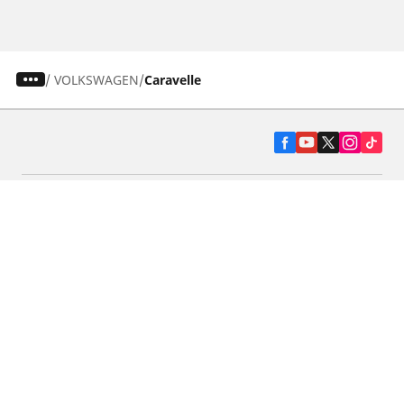
/
VOLKSWAGEN
Caravelle
Pneumatiky pre osobné vozidlá, suv a
dodávky
Predajcov