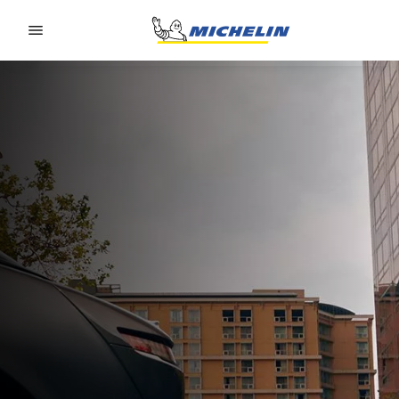
Go to page content
Go to page navigation