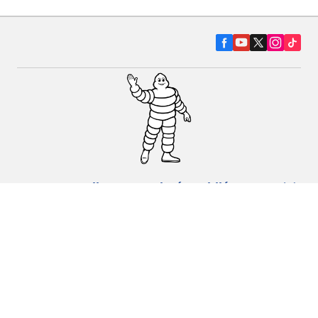
Pneumatiky pre osobné vozidlá, suv a
dodávky
Predajcov
Asistencia