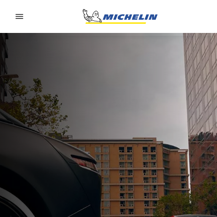
Go to page content
Go to page navigation