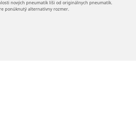
hlosti nových pneumatík líši od originálnych pneumatík.
 pre ponúknutý alternatívny rozmer.
Predajcov
Vaša konfigurácia
Vyhľadať predajcov pneumatík pre autá