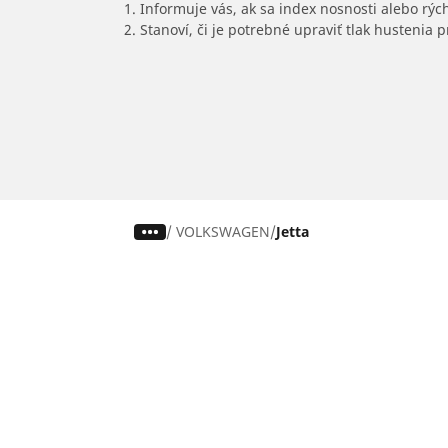
1. Informuje vás, ak sa index nosnosti alebo rýc
2. Stanoví, či je potrebné upraviť tlak hustenia
/
VOLKSWAGEN
Jetta
Pneumatiky pre osobné vozidlá,
suv a dodávky
Nájdite si ideálnu pneumatiku
Prehliadajte podľa značiek áut