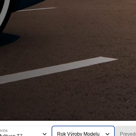
erzia
Rok Výroby Modelu
Preved