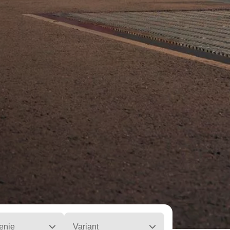
enie
Variant