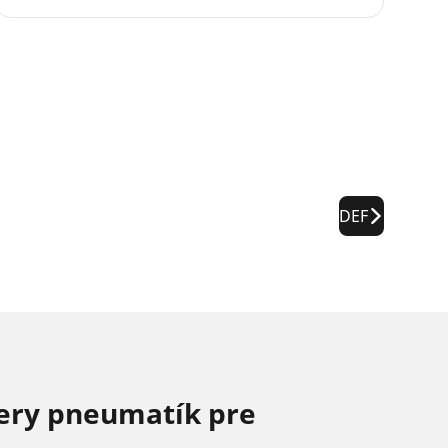
DEF
ery pneumatík pre