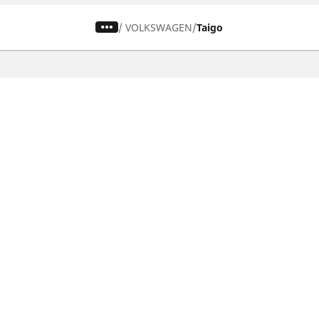
/
VOLKSWAGEN
Taigo
Pneumatiky pre osobné vozidlá,
suv a dodávky
Nájdite si ideálnu pneumatiku
Prehliadajte podľa značiek áut
Prehliadajte podľa typu vozidla
Prehliadajte podľa produktového radu
Prehliadajte podľa sezóny
Prehliadajte podľa rozmeru pneumatiky
Ochrana údajov
Politika cookies
ZÁkonné u