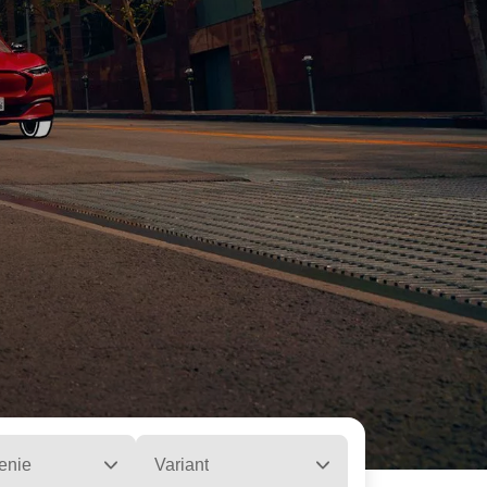
enie
Variant