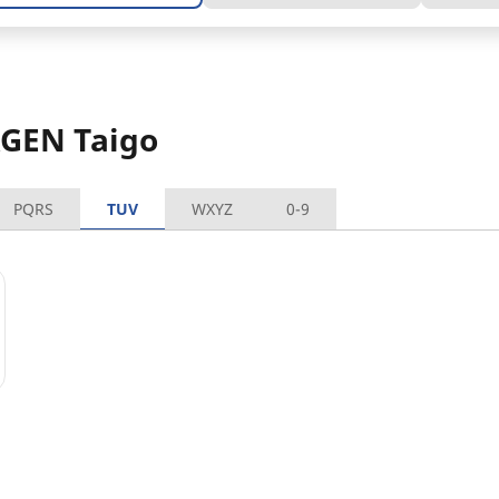
AGEN Taigo
PQRS
TUV
WXYZ
0-9