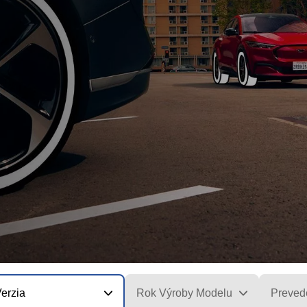
erzia
Rok Výroby Modelu
Preved