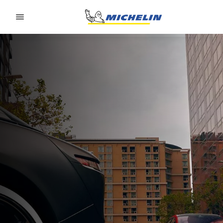
Go to page content
Go to page navigation