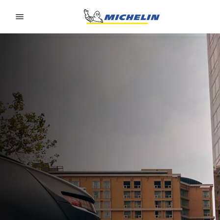
Go to page content
Go to page navigation