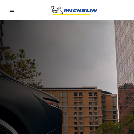
Go to page content
Go to page navigation