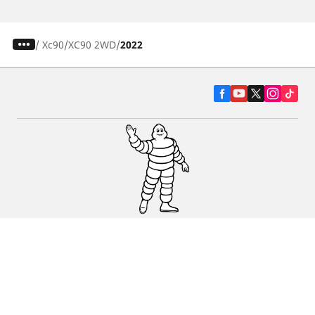
/
Xc90
XC90 2WD
2022
Pneumatiky pre osobné vozidlá, suv a
dodávky
Predajcov