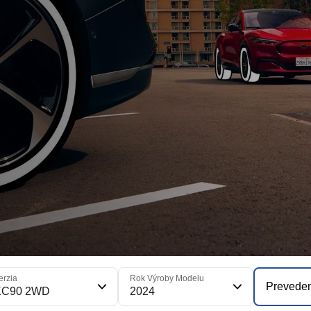
erzia
Rok Výroby Modelu
Prevede
XC90 2WD
2024