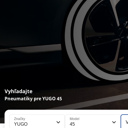
Vyhľadajte
Pneumatiky pre YUGO 45
Značky
Model
V
YUGO
45