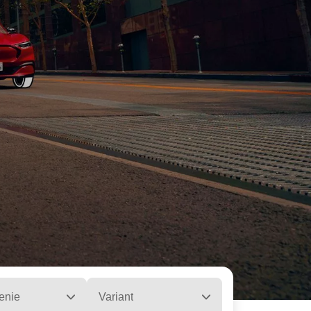
enie
Variant