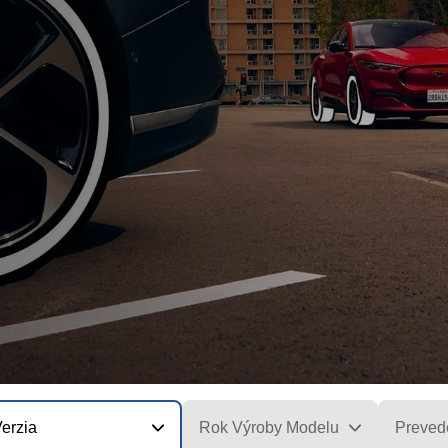
erzia
Rok Výroby Modelu
Preved