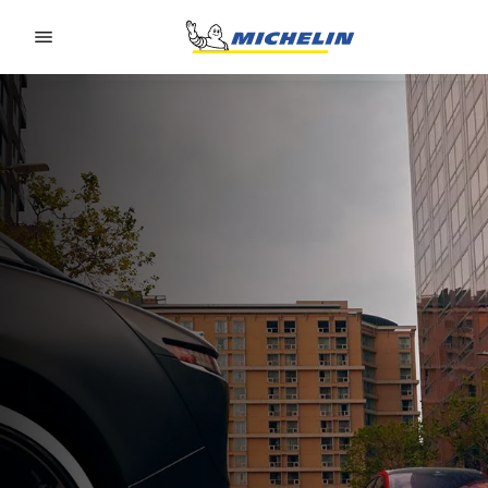
Go to page content
Go to page navigation