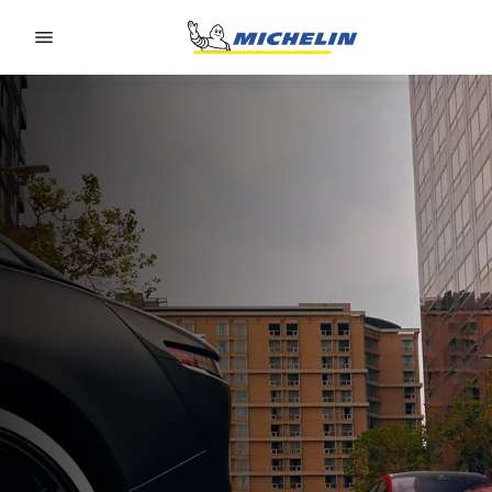
Go to page content
Go to page navigation