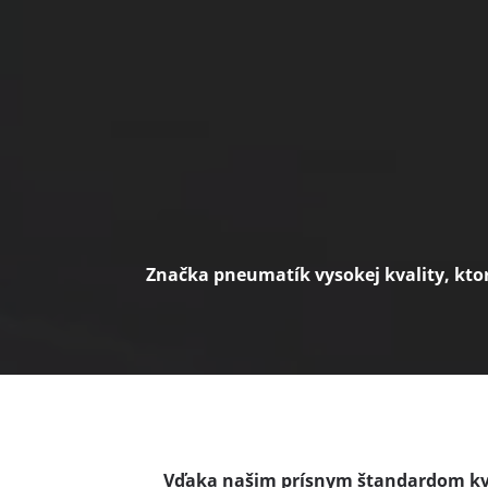
Značka pneumatík vysokej kvality, kto
Vďaka našim prísnym štandardom kval