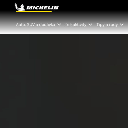
Go to page content
Go to page navigation
Auto, SUV a dodávka
Iné aktivity
Tipy a rady