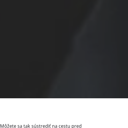
Môžete sa tak sústrediť na cestu pred