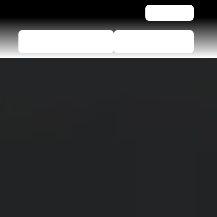
Asistencia
Vyhľadávač pneumatík
Nájdite predajcov