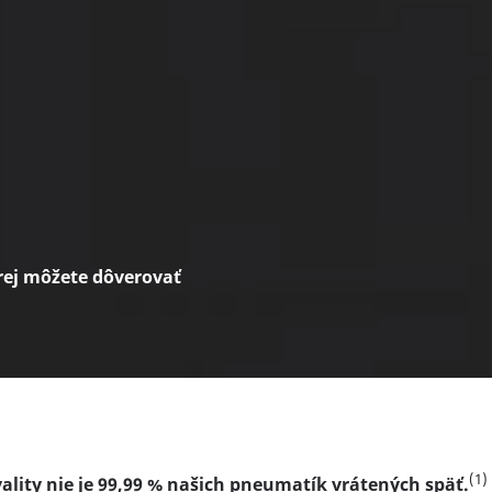
rej môžete dôverovať
(1)
ity nie je 99,99 % našich pneumatík vrátených späť.